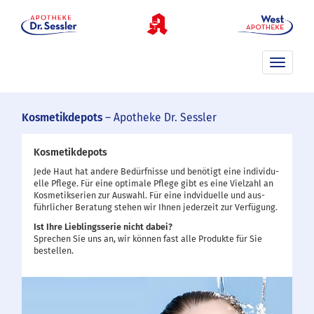
Toggle
navigati
Kosmetikdepots
– Apotheke Dr. Sessler
Kosmetikdepots
Jede Haut hat andere Bedürf­nisse und benötigt eine indi­vi­du­
elle Pflege. Für eine optimale Pflege gibt es eine Vielzahl an
Kosmetik­serien zur Auswahl. Für eine indviduelle und aus­
führ­licher Bera­tung stehen wir Ihnen jederzeit zur Verfügung.
Ist Ihre Lieblingsserie nicht dabei?
Sprechen Sie uns an, wir können fast alle Produkte für Sie
bestellen.